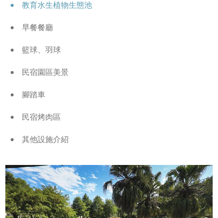
教育水生植物生態池
早餐餐廳
籃球、羽球
民宿園區美景
腳踏車
民宿烤肉區
其他設施介紹