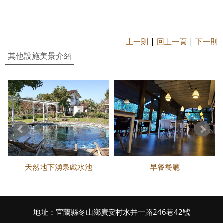
|
|
上一則
回上一頁
下一則
其他設施美景介紹
天然地下湧泉戲水池
早餐餐廳
地址：宜蘭縣冬山鄉廣安村水井一路246巷42號