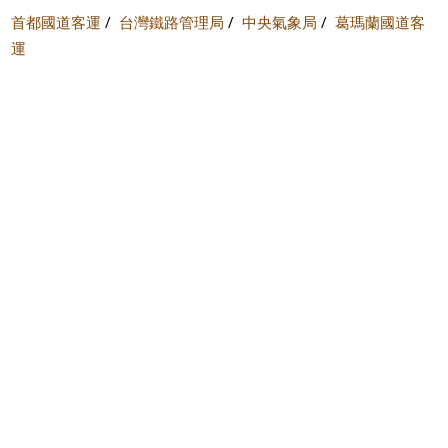
首都國道客運
/
台灣鐵路管理局
/
中央氣象局
/
葛瑪蘭國道客
運