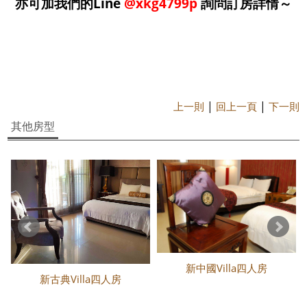
亦可加我們的Line
@xkg4799p
詢問訂房詳情～
|
|
上一則
回上一頁
下一則
其他房型
新中國Villa四人房
新古典Villa四人房