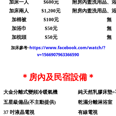
加床一人
$600元
附房內盥洗用品、
加床兩人
$1,200元
附房內盥洗用品、
加棉被
$100元
無
加浴巾
$50元
無
加枕頭
$50元
無
https://www.facebook.com/watch/?
加床參考~
v=1566907963366590
＊房內及民宿設備＊
大金分離式變頻冷暖氣機
純天然乳膠床墊+
五星級備品(不主動提供)
乾濕分離淋浴室
37 吋液晶電視
有線電視