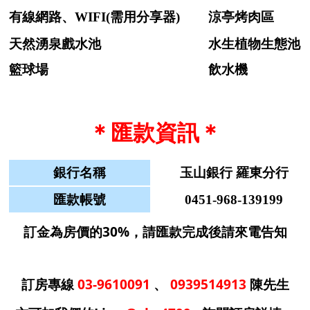
有線網路、WIFI(需用分享器)
涼亭烤肉區
天然湧泉戲水池
水生植物生態池
籃球場
飲水機
＊匯款資訊＊
銀行名稱
玉山銀行 羅東分行
匯款帳號
0451-968-139199
訂金為房價的30%，請匯款完成後請來電告知
訂房專線
03-9610091
、
0939514913
陳先生