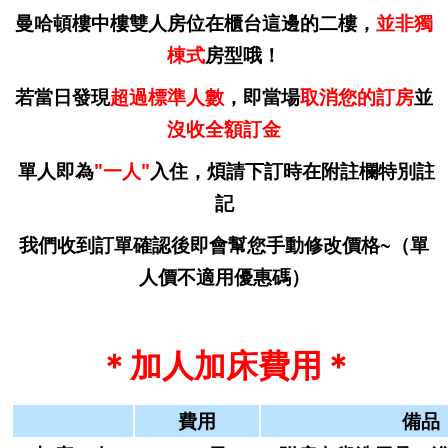
曼哈頓樓中樓雙人房位在櫃台這邊的二樓，
並非獨
棟式
房型哦！
若當日發現
超過標準人數
，
即當場
取消您的訂房
並
沒收全額訂金
單人即為
"一人"
入住，
煩請下訂時在附註欄特別註
記
我們收到訂單確認後即會幫您手動修改價格~（單
人價不適用優惠碼）
＊加人加床費用＊
費用
備品