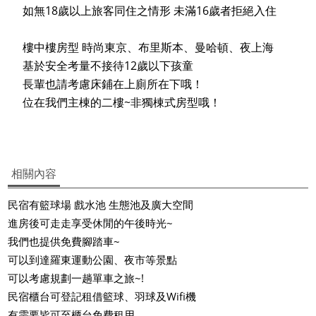
如無18歲以上旅客同住之情形 未滿16歲者拒絕入住
樓中樓房型 時尚東京、布里斯本、曼哈頓、夜上海
基於安全考量不接待12歲以下孩童
長輩也請考慮床鋪在上廁所在下哦！
位在我們主棟的二樓~非獨棟式房型哦！
相關內容
民宿有籃球場 戲水池 生態池及廣大空間
進房後可走走享受休閒的午後時光~
我們也提供免費腳踏車~
可以到達羅東運動公園、夜市等景點
可以考慮規劃一趟單車之旅~!
民宿櫃台可登記租借籃球、羽球及Wifi機
有需要皆可至櫃台免費租用