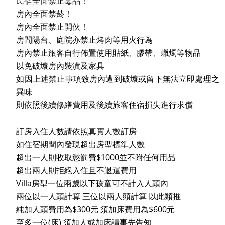
民宿全面禁止毒品！
房內全面禁菸！
房內全面禁止開伙！
房間陽台、庭院亦禁止烤肉等用火行為
房內禁止旅客自行佈置使用貼紙、膠帶、蠟燭等物品
以免破壞房內裝潢及家具
如因上述禁止事項致房內遭到破壞或留下無法立即處理之
異味
則依照後續修繕費用及後續旅客住宿損失進行求償
訂房入住人數請依照真實人數訂房
如住宿期間內發現超出房型標準人數
超出一人則收取懲罰費$1000並不附任何用品
超出兩人則拒絕入住且不退還費用
Villa房型一位兩歲以下孩童可不計入人頭內
兩位以一人頭計算 三位以兩人頭計算 以此類推
純加人頭費用為$300元 須加床費用為$600元
至多一位(床) 須加人或加床請事先告知