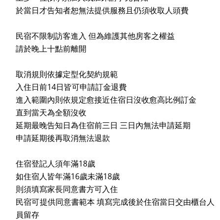
於當日才告知者恕無法提供服務且仍須收取人頭費
民宿不限制訪客進入 但為維護其他房客之權益
請於晚上十點前離開
取消規則依據定型化契約規範
入住日前14日皆可申請訂金退費
進入範圍內則依規定愈接近住宿日沒收愈高比例訂金
直到當天為全額沒收
延期最晚告知日為住宿前三日 三日內無法申請延期
申請延期後再取消無法退款
住宿登記人須年滿18歲
如住宿人皆年滿16歲未滿18歲
則須填寫家長同意書方可入住
民宿可提供同意書範本 填寫完成後於住宿當日交由櫃台人
員留存