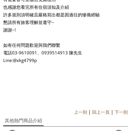
也感謝您看完所有住宿須知及介紹
許多規則須明確且嚴格寫出都是因過往的慘痛經驗
懇請所有旅客理解並遵守~
謝謝~!
如有任何問題歡迎與我們聯繫
電話03-9610091、0939514913 陳先生
Line:@xkg4799p
|
|
上一則
回上一頁
下一則
其他熱門商品介紹