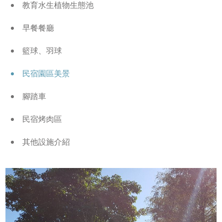
教育水生植物生態池
早餐餐廳
籃球、羽球
民宿園區美景
腳踏車
民宿烤肉區
其他設施介紹