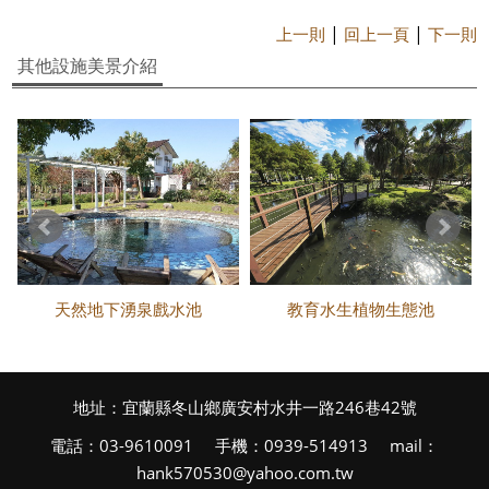
|
|
上一則
回上一頁
下一則
其他設施美景介紹
天然地下湧泉戲水池
教育水生植物生態池
地址：宜蘭縣冬山鄉廣安村水井一路246巷42號
電話：03-9610091 手機：0939-514913 mail：
hank570530@yahoo.com.tw