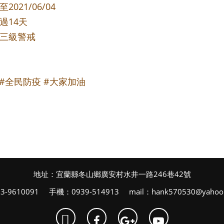
21/06/04
過14天
三級警戒
戒 #全民防疫 #大家加油
地址：宜蘭縣冬山鄉廣安村水井一路246巷42號
-9610091 手機：0939-514913 mail：hank570530@yahoo.
