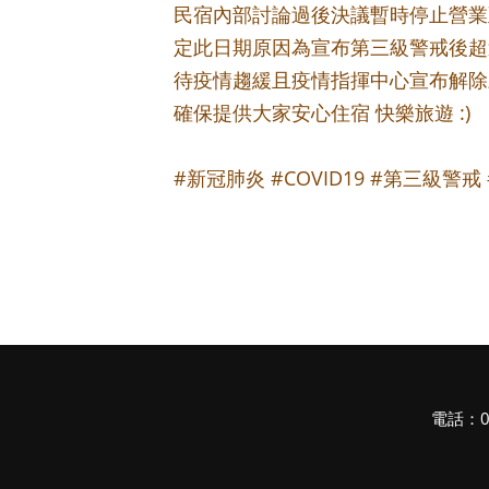
民宿內部討論過後決議暫時停止營業至20
定此日期原因為宣布第三級警戒後超
待疫情趨緩且疫情指揮中心宣布解除
確保提供大家安心住宿 快樂旅遊 :)
#新冠肺炎 #COVID19 #第三級警
電話：03