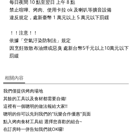
每日夜間 10 點至翌日 上午 8 點
禁止喧嘩、烤肉、使用卡拉 ok 及喇叭等擴音設備
違反規定，處新臺幣 1 萬元以上 5 萬元以下罰鍰
！！注意！！
依據「空氣汙染防制法」規定
因烹飪致散布油煙或惡臭 處新台幣5千元以上10萬元以下
罰緩
相關內容
我們僅提供烤肉場地
其餘的工具以及食材都需要自備!
這裡有一個聰明的做法報給大家!!
聰明的你可以先到我們的"玩樂合作優惠"頁面
點入烤肉食材工具組 選擇您喜歡的組合~
在訂房時一併告知我們就OK囉!