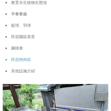
教育水生植物生態池
早餐餐廳
籃球、羽球
民宿園區美景
腳踏車
民宿烤肉區
其他設施介紹