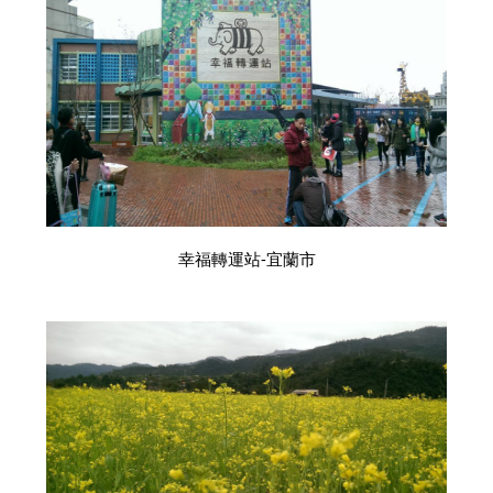
幸福轉運站-宜蘭市