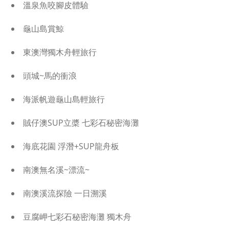
溫泉魚咬腳皮體驗
龜山島賞鯨
東澳灣獨木舟輕旅行
頭城~馬的衝浪
海派帆遊龜山島輕旅行
賊仔澳SUP立槳 七彩石秘密海灘
海底花園 浮潛+SUP龍舟板
南澳無名溪~漂流~
南澳溪流探險 一日溯溪
豆腐岬七彩石秘密海灘 獨木舟