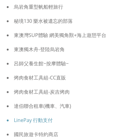
烏岩角重型帆船輕旅行
秘境130 樂水被遺忘的部落
東澳灣SUP體驗 網美獨角獸+海上遊憩平台
東澳獨木舟-登陸烏岩角
呂師父養生館~按摩體驗~
烤肉食材工具組-CC直販
烤肉食材工具組-炭吉烤肉
達伯聯合租車(機車、汽車)
LinePay 行動支付
國民旅遊卡特約商店