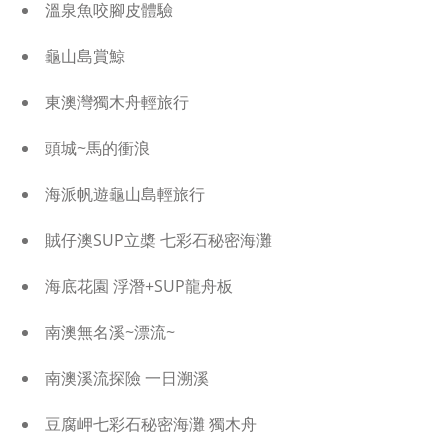
溫泉魚咬腳皮體驗
龜山島賞鯨
東澳灣獨木舟輕旅行
頭城~馬的衝浪
海派帆遊龜山島輕旅行
賊仔澳SUP立槳 七彩石秘密海灘
海底花園 浮潛+SUP龍舟板
南澳無名溪~漂流~
南澳溪流探險 一日溯溪
豆腐岬七彩石秘密海灘 獨木舟