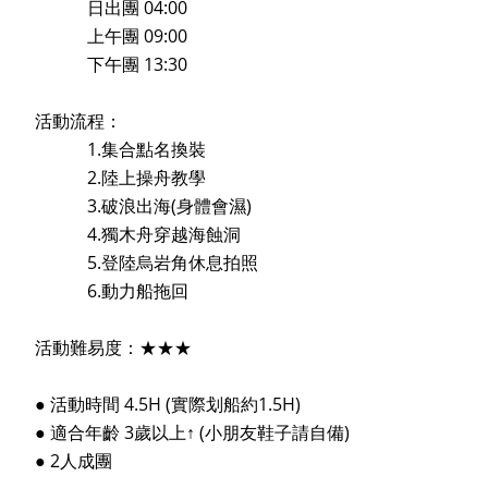
日出團 04:00
上午團 09:00
下午團 13:30
活動流程：
1.集合點名換裝
2.陸上操舟教學
3.破浪出海(身體會濕)
4.獨木舟穿越海蝕洞
5.登陸烏岩角休息拍照
6.動力船拖回
活動難易度：★★★
● 活動時間 4.5H (實際划船約1.5H)
● 適合年齡 3歲以上↑ (小朋友鞋子請自備)
● 2人成團