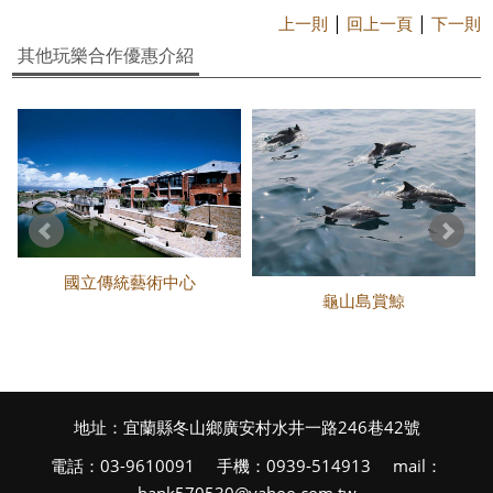
|
|
上一則
回上一頁
下一則
其他玩樂合作優惠介紹
國立傳統藝術中心
龜山島賞鯨
地址：宜蘭縣冬山鄉廣安村水井一路246巷42號
電話：03-9610091 手機：0939-514913 mail：
hank570530@yahoo.com.tw