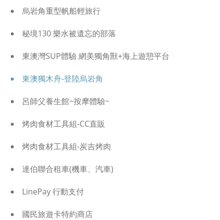
烏岩角重型帆船輕旅行
秘境130 樂水被遺忘的部落
東澳灣SUP體驗 網美獨角獸+海上遊憩平台
東澳獨木舟-登陸烏岩角
呂師父養生館~按摩體驗~
烤肉食材工具組-CC直販
烤肉食材工具組-炭吉烤肉
達伯聯合租車(機車、汽車)
LinePay 行動支付
國民旅遊卡特約商店