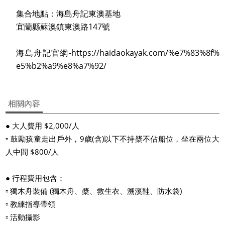
集合地點：海島舟記東澳基地
宜蘭縣蘇澳鎮東澳路147號
海島舟記官網-https://haidaokayak.com/%e7%83%8f%
e5%b2%a9%e8%a7%92/
相關內容
● 大人費用 $2,000/人
▫ 鼓勵孩童走出戶外，9歲(含)以下不持槳不佔船位，坐在兩位大
人中間 $800/人
● 行程費用包含：
▫ 獨木舟裝備 (獨木舟、槳、救生衣、溯溪鞋、防水袋)
▫ 教練指導帶領
▫ 活動攝影