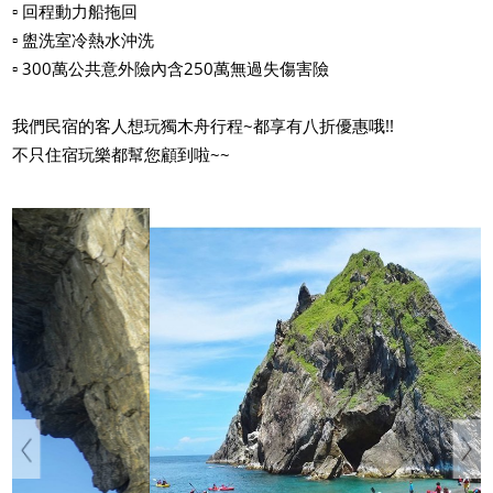
▫ 回程動力船拖回
▫ 盥洗室冷熱水沖洗
▫ 300萬公共意外險內含250萬無過失傷害險
我們民宿的客人想玩獨木舟行程~都享有八折優惠哦!!
不只住宿玩樂都幫您顧到啦~~